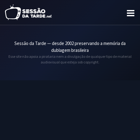
Sessão da Tarde — desde 2002 preservando a memória da
dublagem brasileira
Esse site não apoia a pirataria nem a divulgação de qualquer tipo de material
audiovisual que esteja sob copyright.