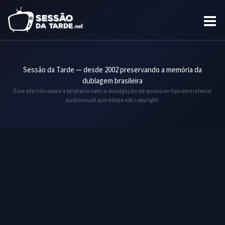
Sessão da Tarde — desde 2002 preservando a memória da
dublagem brasileira
Esse site não apoia a pirataria nem a divulgação de qualquer tipo de material
audiovisual que esteja sob copyright.