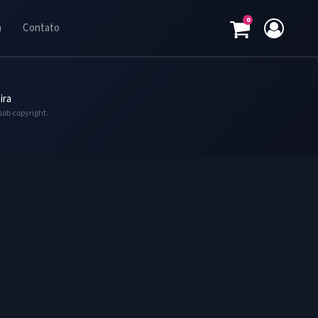
0
a
Contato
ira
sob copyright.