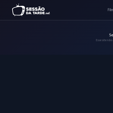
Fil
Se
Esse site não