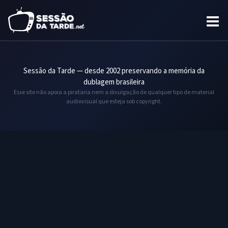
Sessão da Tarde — desde 2002 preservando a memória da
dublagem brasileira
Esse site não apoia a pirataria nem a divulgação de qualquer tipo de material
audiovisual que esteja sob copyright.