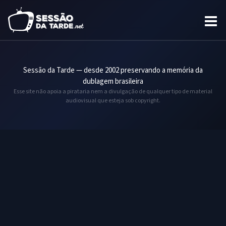
Sessão da Tarde — desde 2002 preservando a memória da
dublagem brasileira
Esse site não apoia a pirataria nem a divulgação de qualquer tipo de material
audiovisual que esteja sob copyright.