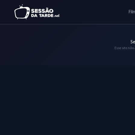
Fil
Se
Esse site não