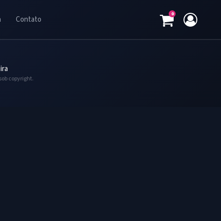
0
a
Contato
ira
sob copyright.