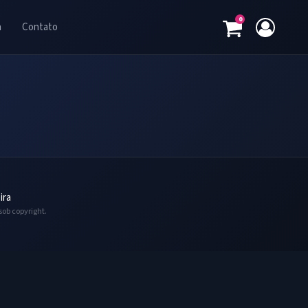
0
a
Contato
ira
sob copyright.