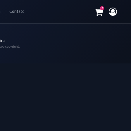
0
a
Contato
ira
sob copyright.